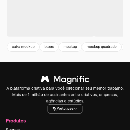
caixa mockup
boxes
mockup
mockup quadrado
b
A plataforma criativa para você direcionar seu melhor trabalho.
Mais de 1 milhão de assinantes entre criativos, empresas,
agências e estúdios.
Português
Produtos
Spaces