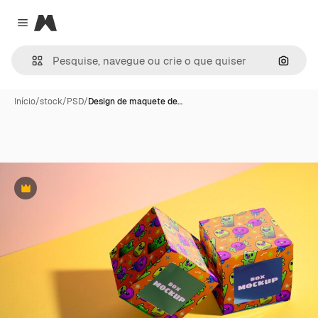
Magnific
Close menu
Pesqui
Início
/
stock
/
PSD
/
Design de maquete de…
Premium