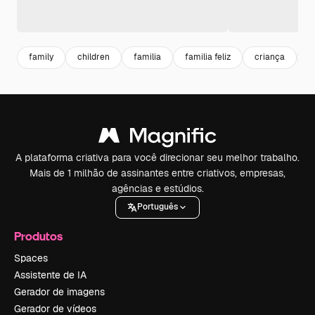
family
children
familia
familia feliz
criança
c
A plataforma criativa para você direcionar seu melhor trabalho.
Mais de 1 milhão de assinantes entre criativos, empresas,
agências e estúdios.
Português
Produtos
Spaces
Assistente de IA
Gerador de imagens
Gerador de vídeos