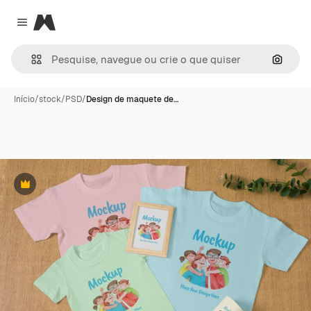
Magnific
Close menu
Pesqui
Início
/
stock
/
PSD
/
Design de maquete de…
Premium