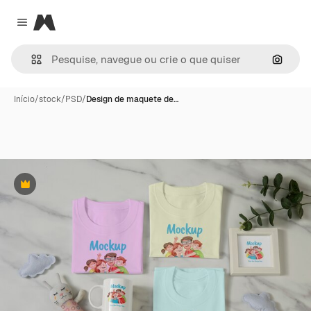
Magnific
Close menu
Pesqui
Início
/
stock
/
PSD
/
Design de maquete de…
Premium