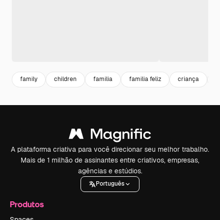
family
children
familia
familia feliz
criança
c
A plataforma criativa para você direcionar seu melhor trabalho.
Mais de 1 milhão de assinantes entre criativos, empresas,
agências e estúdios.
Português
Produtos
Spaces