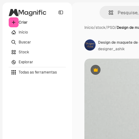
Criar
Início
/
stock
/
PSD
/
Design de m
Início
Buscar
Design de maquete de c
designer_ashik
Stock
Explorar
Todas as ferramentas
Premium