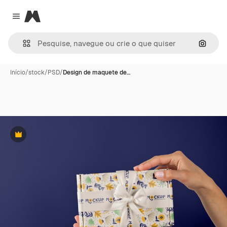
Magnific
Close menu
Pesqui
Início
/
stock
/
PSD
/
Design de maquete de…
Premium