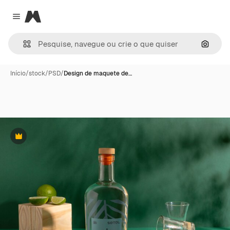
Magnific
Close menu
Pesqui
Início
/
stock
/
PSD
/
Design de maquete de…
Premium