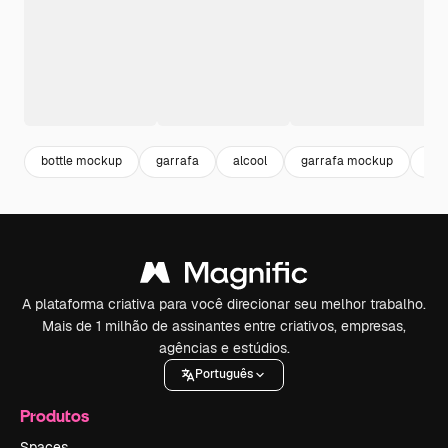
bottle mockup
garrafa
alcool
garrafa mockup
bot
A plataforma criativa para você direcionar seu melhor trabalho.
Mais de 1 milhão de assinantes entre criativos, empresas,
agências e estúdios.
Português
Produtos
Spaces