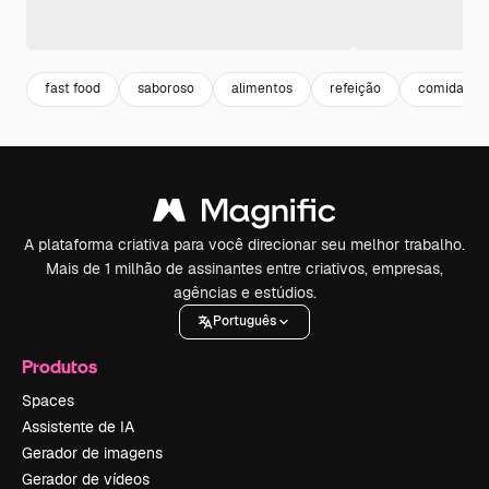
fast food
saboroso
alimentos
refeição
comida del
A plataforma criativa para você direcionar seu melhor trabalho.
Mais de 1 milhão de assinantes entre criativos, empresas,
agências e estúdios.
Português
Produtos
Spaces
Assistente de IA
Gerador de imagens
Gerador de vídeos