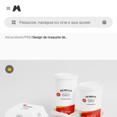
Magnific
Close menu
Pesqui
Início
/
stock
/
PSD
/
Design de maquete de…
Premium