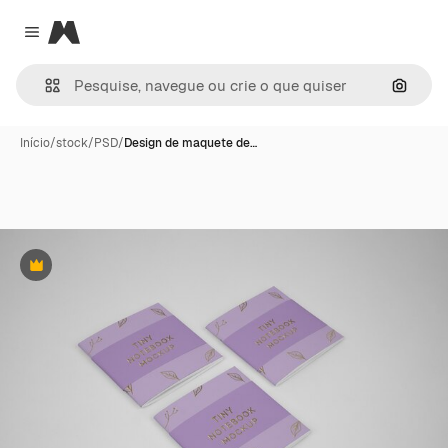
Magnific
Close menu
Pesqui
Início
/
stock
/
PSD
/
Design de maquete de…
Premium