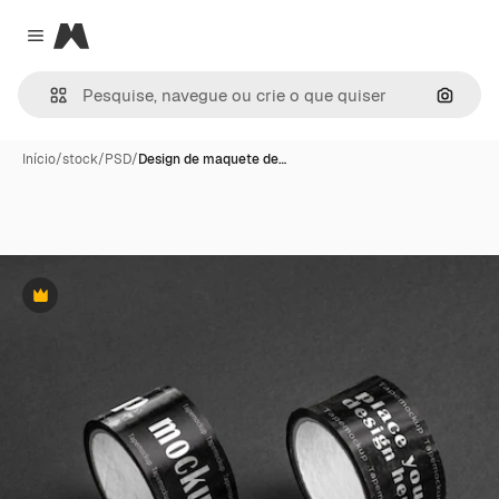
Magnific
Close menu
Pesqui
Início
/
stock
/
PSD
/
Design de maquete de…
Premium