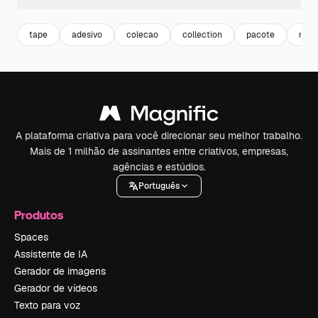
tape
adesivo
colecao
collection
pacote
moc
A plataforma criativa para você direcionar seu melhor trabalho.
Mais de 1 milhão de assinantes entre criativos, empresas,
agências e estúdios.
Português
Produtos
Spaces
Assistente de IA
Gerador de imagens
Gerador de vídeos
Texto para voz