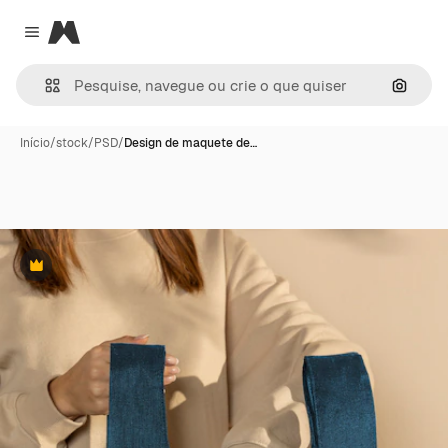
Magnific
Close menu
Pesqui
Início
/
stock
/
PSD
/
Design de maquete de…
Premium