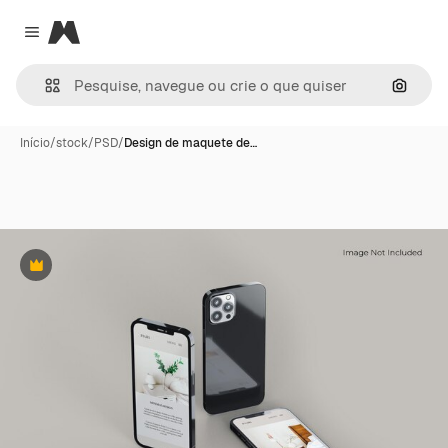
Magnific
Close menu
Pesqui
Início
/
stock
/
PSD
/
Design de maquete de…
Premium