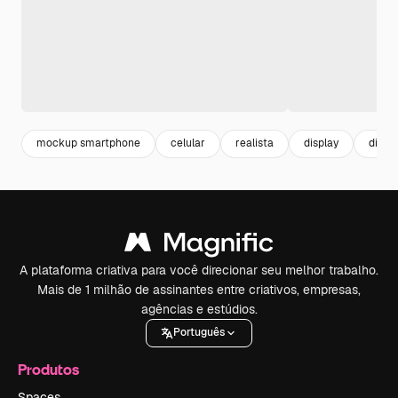
mockup smartphone
celular
realista
display
displ
A plataforma criativa para você direcionar seu melhor trabalho.
Mais de 1 milhão de assinantes entre criativos, empresas,
agências e estúdios.
Português
Produtos
Spaces