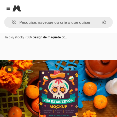
Magnific
Close menu
Pesqui
Início
/
stock
/
PSD
/
Design de maquete do…
Premium