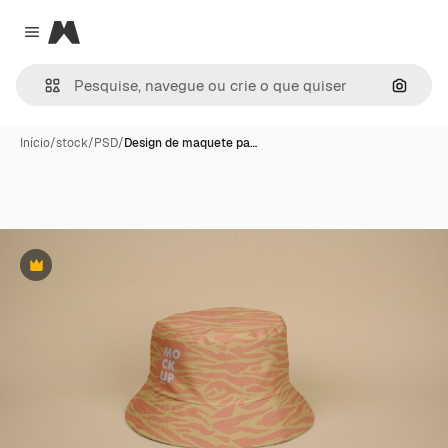
Magnific
Close menu
Pesqui
Início
/
stock
/
PSD
/
Design de maquete pa…
Premium