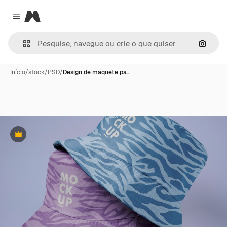
Magnific
Close menu
Pesqui
Início
/
stock
/
PSD
/
Design de maquete pa…
Premium