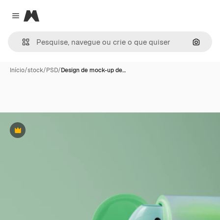
Magnific
Close menu
Pesqui
Início
/
stock
/
PSD
/
Design de mock-up de…
Premium