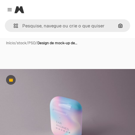
Magnific
Close menu
Pesqui
Início
/
stock
/
PSD
/
Design de mock-up de…
Premium