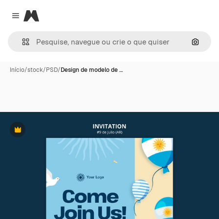
Magnific
Close menu
Pesqui
Início
/
stock
/
PSD
/
Design de modelo de …
Premium