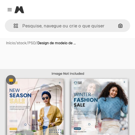
Magnific
Close menu
Pesqui
Início
/
stock
/
PSD
/
Design de modelo de …
Premium