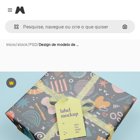
Magnific
Close menu
Pesqui
Início
/
stock
/
PSD
/
Design de modelo de …
Premium