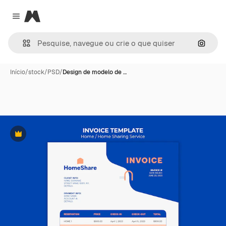
Magnific
Close menu
Pesqui
Início
/
stock
/
PSD
/
Design de modelo de …
Premium