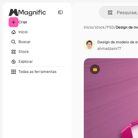
Criar
Início
/
stock
/
PSD
/
Design de m
Início
Buscar
Design de modelo de ef
ahmadzaini77
Stock
Explorar
Todas as ferramentas
Premium