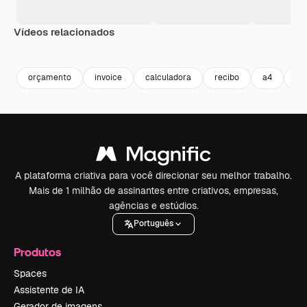
Vídeos relacionados
Premium
Premium
Premium
Premium
orçamento
invoice
calculadora
recibo
a4
co
A plataforma criativa para você direcionar seu melhor trabalho.
Mais de 1 milhão de assinantes entre criativos, empresas,
agências e estúdios.
Português
Produtos
Spaces
Assistente de IA
Gerador de imagens