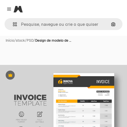
Magnific
Close menu
Pesqui
Início
/
stock
/
PSD
/
Design de modelo de …
Premium