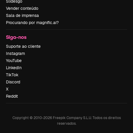
Slidesgo
Vender conteúdo
Sala de imprensa
Procurando por magnific.ai?
Siga-nos
Suporte ao cliente
Instagram
YouTube
LinkedIn
TikTok
Discord
X
Reddit
Copyright © 2010-
2026
Freepik Company S.L.U.
Todos os direitos
reservados
.