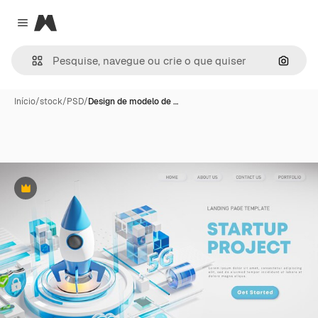
Magnific
Close menu
Pesqui
Início
/
stock
/
PSD
/
Design de modelo de …
Premium