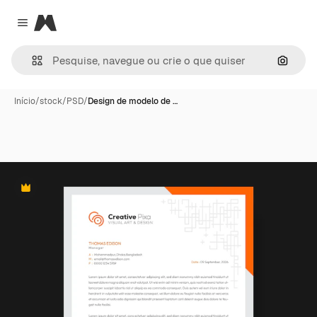
Magnific
Close menu
Pesqui
Início
/
stock
/
PSD
/
Design de modelo de …
Premium