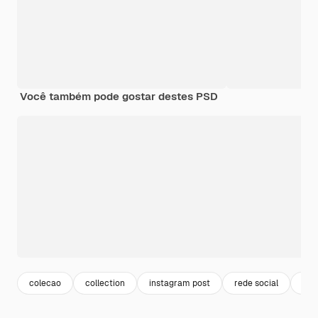
Você também pode gostar destes PSD
colecao
collection
instagram post
rede social
pac