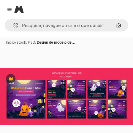
Magnific
Close menu
Pesqui
Início
/
stock
/
PSD
/
Design de modelo de …
Premium