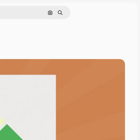
Pesquisar por imagem
Buscar