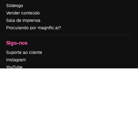
Slidesgo
Vender conteúdo
Sala de imprensa
Procurando por magnific.ai?
Siga-nos
Suporte ao cliente
Instagram
YouTube
LinkedIn
TikTok
Discord
X
Reddit
Copyright © 2010-
2026
Freepik Company S.L.U.
Todos os direitos
reservados
.