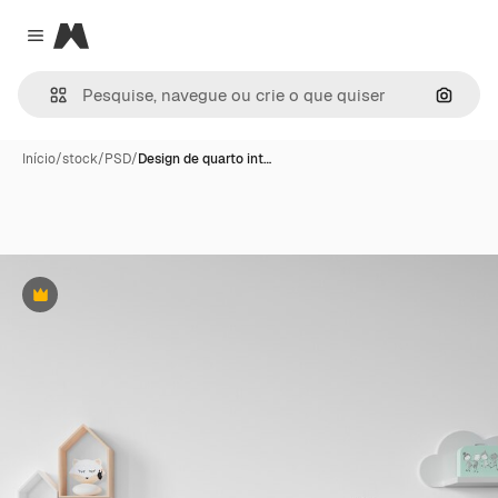
Magnific
Close menu
Pesqui
Início
/
stock
/
PSD
/
Design de quarto int…
Premium