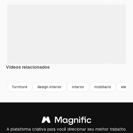
Vídeos relacionados
Premium
Premium
Premium
Premium
Gerado por 
furniture
design interior
interior
mobiliario
elegan
A plataforma criativa para você direcionar seu melhor trabalho.