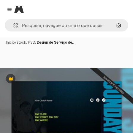
Magnific
Close menu
Pesqui
Início
/
stock
/
PSD
/
Design de Serviço de…
Premium