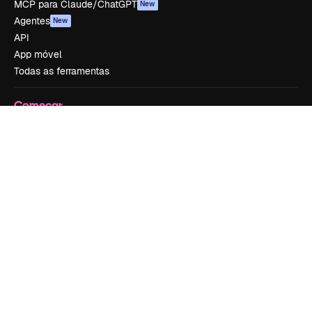
MCP para Claude/ChatGPT
New
Agentes
New
API
App móvel
Todas as ferramentas
Começar
Academy
Documentação
Atendimento
Termos e condições
Política de privacidade
Originais
New
Política de cookies
Central de confiabilidade
Afiliados
Empresas
Empresa