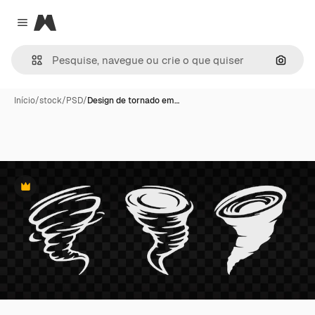
Magnific
Close menu
Pesqui
Início
/
stock
/
PSD
/
Design de tornado em…
Premium