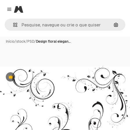
Magnific
Close menu
Pesqui
Início
/
stock
/
PSD
/
Design floral elegan…
Premium