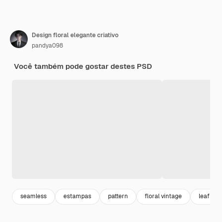
Design floral elegante criativo
pandya098
Você também pode gostar destes PSD
seamless
estampas
pattern
floral vintage
leaf pat