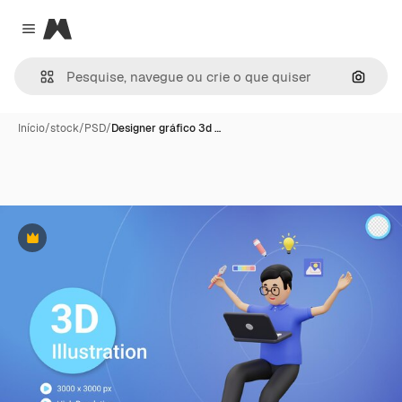
Magnific
Close menu
Pesqui
Início
/
stock
/
PSD
/
Designer gráfico 3d …
Premium