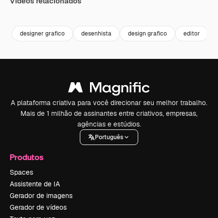
Vídeos relacionados
Premium
Premium
Gerado por IA
Premium
Premium
Gerado por 
designer grafico
desenhista
design grafico
editor
A plataforma criativa para você direcionar seu melhor trabalho.
Mais de 1 milhão de assinantes entre criativos, empresas,
agências e estúdios.
Português
Produtos
Spaces
Assistente de IA
Gerador de imagens
Gerador de vídeos