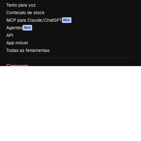
Texto para voz
Conteúdo de stock
MCP para Claude/ChatGPT
New
Agentes
New
API
App móvel
Todas as ferramentas
Começar
Academy
Documentação
Atendimento
Termos e condições
Política de privacidade
Originais
New
Política de cookies
Central de confiabilidade
Afiliados