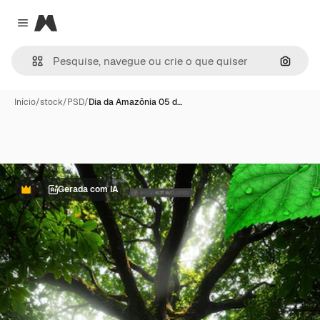
Magnific
Close menu
Pesqui
Início
/
stock
/
PSD
/
Dia da Amazônia 05 d…
Gerada com IA
Premium