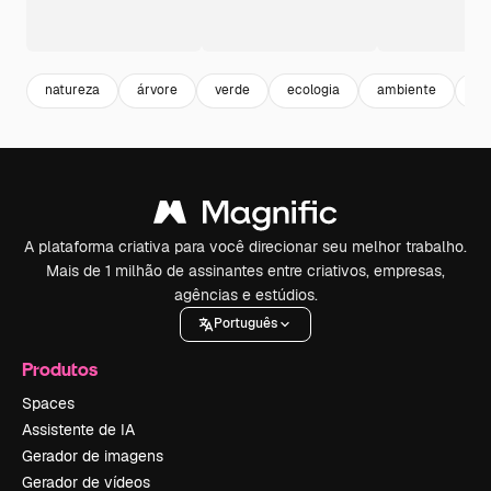
natureza
árvore
verde
ecologia
ambiente
te
A plataforma criativa para você direcionar seu melhor trabalho.
Mais de 1 milhão de assinantes entre criativos, empresas,
agências e estúdios.
Português
Produtos
Spaces
Assistente de IA
Gerador de imagens
Gerador de vídeos