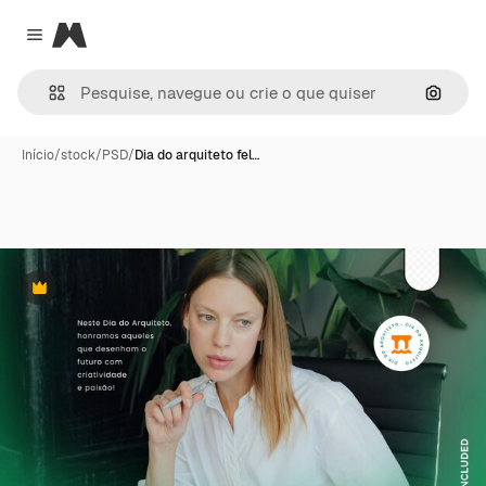
Magnific
Close menu
Pesqui
Início
/
stock
/
PSD
/
Dia do arquiteto fel…
Premium