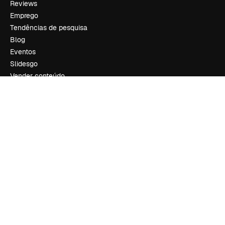
Reviews
Emprego
Tendências de pesquisa
Blog
Eventos
Slidesgo
Vender conteúdo
Sala de imprensa
Procurando por magnific.ai?
Siga-nos
Suporte ao cliente
Instagram
YouTube
LinkedIn
TikTok
Discord
X
Reddit