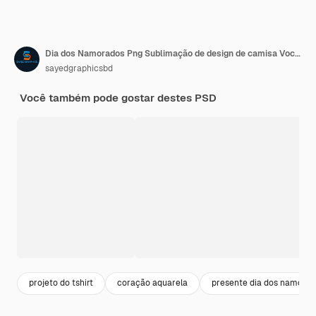
Dia dos Namorados Png Sublimação de design de camisa Você pode imprimi-los em camisas almofadas pratos taça
sayedgraphicsbd
Você também pode gostar destes PSD
projeto do tshirt
coração aquarela
presente dia dos namora