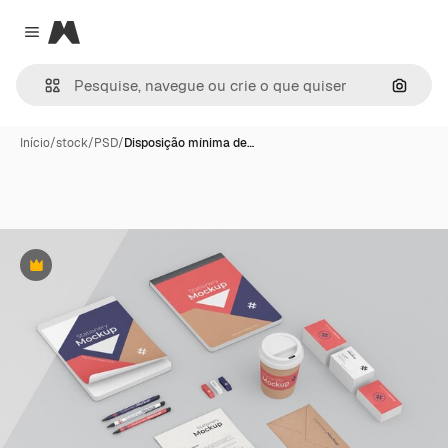
Magnific
Close menu
Pesqui
Início
/
stock
/
PSD
/
Disposição mínima de…
Premium