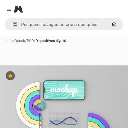
Magnific
Close menu
Pesqui
Início
/
stock
/
PSD
/
Dispositivos digitai…
Premium