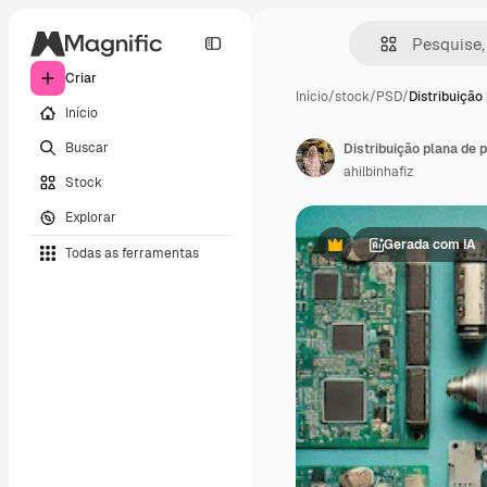
Criar
Início
/
stock
/
PSD
/
Distribuição
Início
Buscar
Distribuição plana de 
ahilbinhafiz
Stock
Explorar
Gerada com IA
Todas as ferramentas
Premium