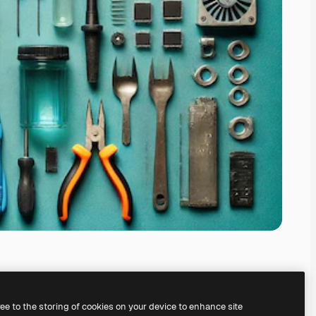
ree to the storing of cookies on your device to enhance site
nosso
gerador de imagens com IA.