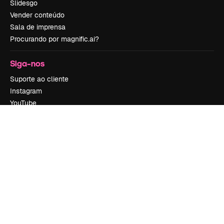
Slidesgo
Vender conteúdo
Sala de imprensa
Procurando por magnific.ai?
Siga-nos
Suporte ao cliente
Instagram
YouTube
LinkedIn
TikTok
Discord
X
Reddit
Copyright © 2010-
2026
Freepik Company S.L.U.
Todos os direitos
reservados
.