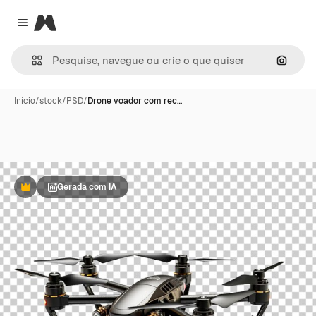
Magnific
Close menu
Pesqui
Início
/
stock
/
PSD
/
Drone voador com rec…
Gerada com IA
Premium