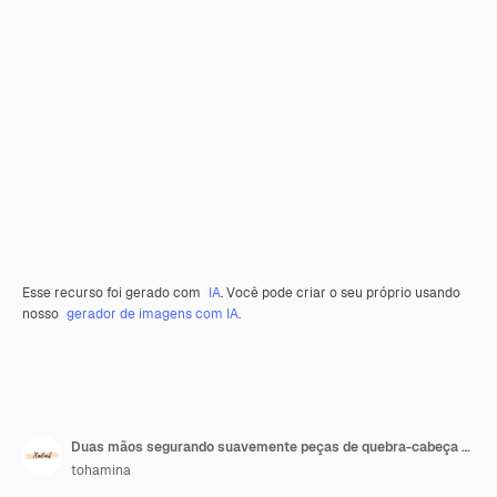
Esse recurso foi gerado com
IA
. Você pode criar o seu próprio usando
nosso
gerador de imagens com IA.
Duas mãos segurando suavemente peças de quebra-cabeça entrelaçadas simbolizando conexão, unidade e resolução de problemas
tohamina