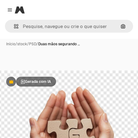
Magnific
Close menu
Pesqui
Início
/
stock
/
PSD
/
Duas mãos segurando …
Gerada com IA
Premium