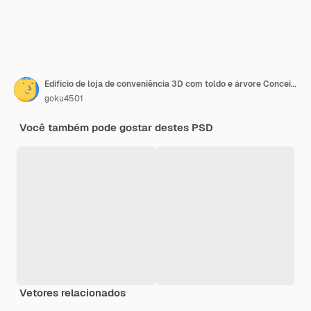
Edifício de loja de conveniência 3D com toldo e árvore Conceitos de compras on-line Arquitetura comercial mercado de varejo de rua exterior loja local Venda vitrine para pequenas empresas renderização em 3d
goku4501
Você também pode gostar destes PSD
Vetores relacionados