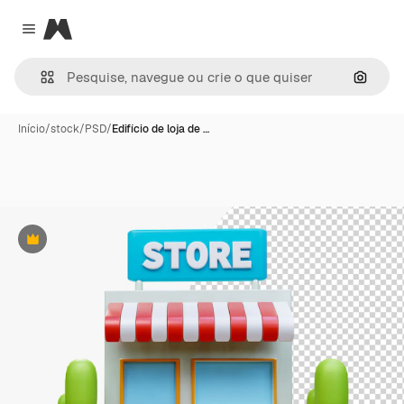
Magnific
Close menu
Pesqui
Início
/
stock
/
PSD
/
Edifício de loja de …
Premium