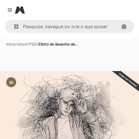
Magnific
Close menu
Pesqui
Início
/
stock
/
PSD
/
Efeito de desenho de…
Premium