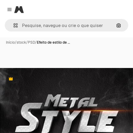
Magnific
Close menu
Pesqui
Início
/
stock
/
PSD
/
Efeito de estilo de …
Premium