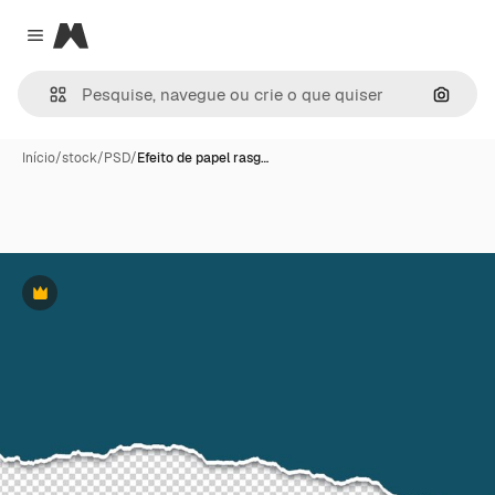
Magnific
Close menu
Pesqui
Início
/
stock
/
PSD
/
Efeito de papel rasg…
Premium