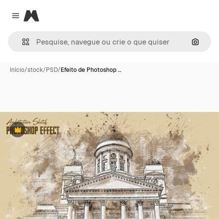
Magnific
Close menu
Pesqui
Início
/
stock
/
PSD
/
Efeito de Photoshop …
Premium