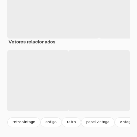
Vetores relacionados
retro vintage
antigo
retro
papel vintage
vintage