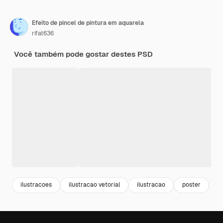
Efeito de pincel de pintura em aquarela
rifat636
Você também pode gostar destes PSD
ilustracoes
ilustracao vetorial
ilustracao
poster
m