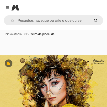
Magnific
Close menu
Pesqui
Início
/
stock
/
PSD
/
Efeito de pincel de …
Premium