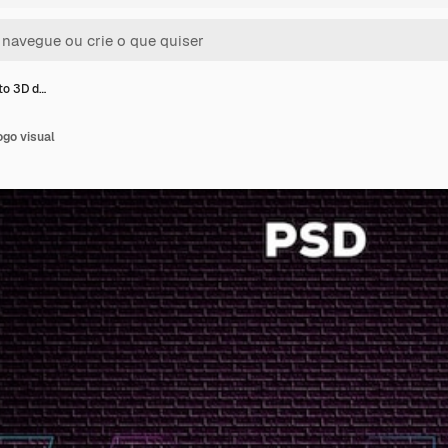
xto 3D d…
ogo visual