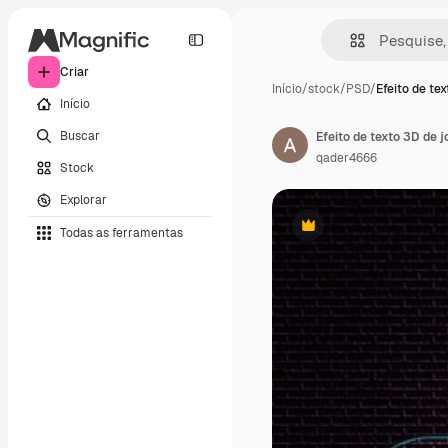
Criar
Início
/
stock
/
PSD
/
Efeito de te
Início
Buscar
Efeito de texto 3D de j
qader4666
Stock
Explorar
Todas as ferramentas
Premium