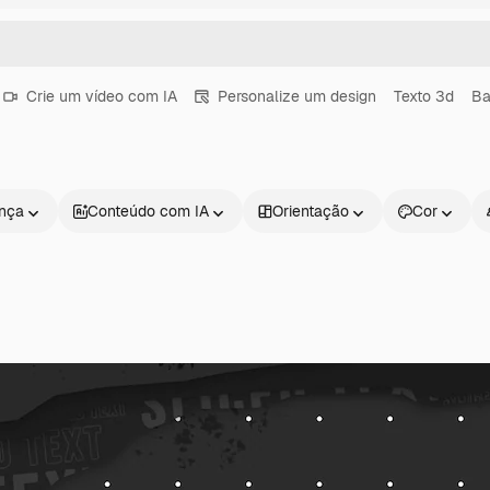
Crie um vídeo com IA
Personalize um design
Texto 3d
Ba
ença
Conteúdo com IA
Orientação
Cor
Produtos
Começar