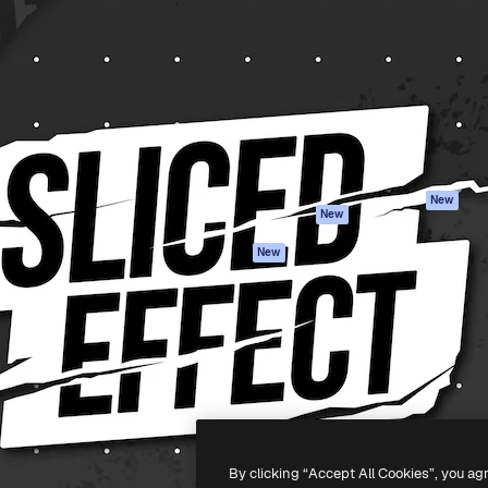
iativa para você direcionar
Spaces
Academy
alho. Mais de 1 milhão de
Assistente de IA
Documentação
e criativos, empresas,
Gerador de
Atendimento
dios.
imagens
Termos e
Gerador de vídeos
condições
Texto para voz
Política de
privacidade
Conteúdo de stock
Originais
MCP para
New
New
Claude/ChatGPT
Política de cooki
Agentes
Central de
New
confiabilidade
API
Afiliados
App móvel
Empresas
Todas as
ferramentas
-
2026
Freepik Company S.L.U.
Todos os direitos reservados
.
By clicking “Accept All Cookies”, you ag