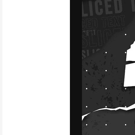
A plataforma cr
seu melhor trab
assinantes entr
agências e estú
Português
Copyright © 2010