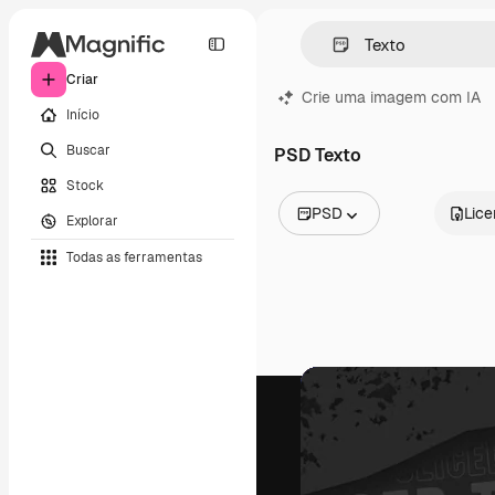
Criar
Crie uma imagem com IA
Início
Buscar
PSD Texto
Stock
PSD
Lic
Explorar
Todas as imagens
Todas as ferramentas
Vetores
Ilustrações
Fotos
PSD
Modelos
Mockups
Vídeos
Clipes de vídeo
Animações
Modelos de vídeos
Ícones
Modelos 3D
Fontes