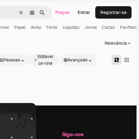
Preços
Entrar
Registrar-se
Limpar
Pesquisar por imagem
Buscar
nner
Papel
Aviso
Fonte
Logotipo
Jornal
Cartaz
Panfleto
Relevância
Editável
Pessoas
Avançado
on-line
Empresa
Siga-nos