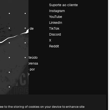
Preços
Suporte ao cliente
Sobre nós
Instagram
Reviews
YouTube
Emprego
LinkedIn
Tendências de
TikTok
pesquisa
Discord
Blog
X
Eventos
Reddit
es
Slidesgo
Vender conteúdo
Sala de imprensa
Procurando por
magnific.ai?
ree to the storing of cookies on your device to enhance site