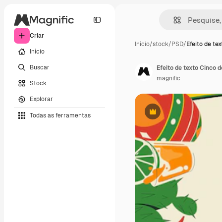
Criar
Início
/
stock
/
PSD
/
Efeito de te
Início
Buscar
Efeito de texto Cinco 
magnific
Stock
Explorar
Todas as ferramentas
Premium