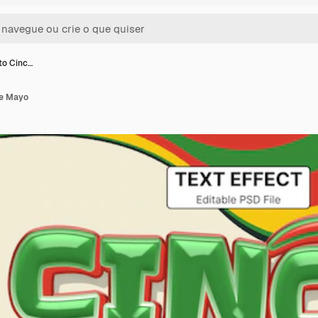
xto Cinc…
de Mayo