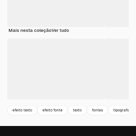
Mais nesta coleção
Ver tudo
efeito texto
efeito fonte
texto
fontes
tipografia