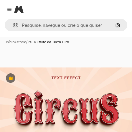
Magnific
Close menu
Pesqui
Início
/
stock
/
PSD
/
Efeito de Texto Circ…
Premium