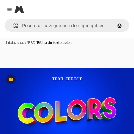
Magnific
Close menu
Pesqui
Início
/
stock
/
PSD
/
Efeito de texto colo…
Premium